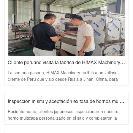
Cliente peruano visita la fábrica de HIMAX Machinery en Jinan, fortaleciendo la cooperación internacional
La semana pasada, HIMAX Machinery recibió a un valioso
cliente de Perú que viajó desde Rusia a Jinan, China, para
una visita exhaustiva a la fábrica. La visita brindó al cliente la
oportunidad de conocer más sobre nuestra maquinaria de
procesamiento de alimentos, capacidades de producción y
Inspección in situ y aceptación exitosa de hornos multicapa personalizados por parte de clientes japoneses
ventajas técnicas, fortaleciendo aún más la confianza mutua y
Recientemente, clientes japoneses inspeccionaron nuestro
la cooperación entre ambas partes.
horno multicapa personalizado en el sitio y completaron la
aceptación con éxito. Pruebas exhaustivas demostraron que
el equipo cumple plenamente con los estrictos estándares