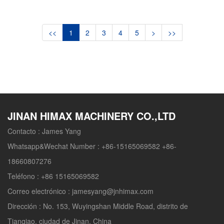
<<
1
2
3
4
5
>
>>
JINAN HIMAX MACHINERY CO.,LTD
Contacto :
James Yang
Whatsapp&Wechat Number :
+86-15165069582 +86-
18660807276
Teléfono :
+86 15165069582
Correo electrónico :
jamesyang@jnhimax.com
Dirección :
No. 153, Wuyingshan Middle Road, distrito de
Tianqiao, ciudad de Jinan, China