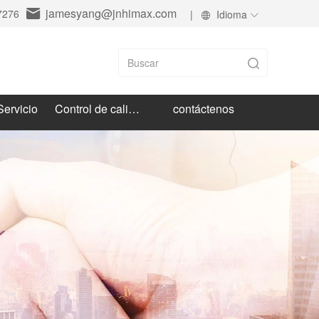
jamesyang@jnhimax.com
7276
|
Idioma
Servicio
Control de calidad
contáctenos