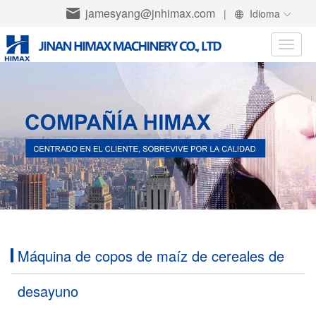
jamesyang@jnhimax.com
|
Idioma
Toggle
naviga
Máquina de copos de maíz de cereales de
desayuno