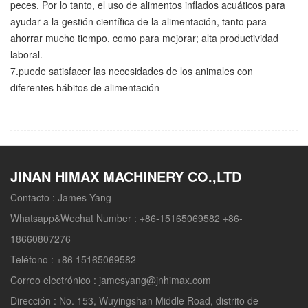
peces. Por lo tanto, el uso de alimentos inflados acuáticos para
ayudar a la gestión científica de la alimentación, tanto para
ahorrar mucho tiempo, como para mejorar; alta productividad
laboral.
7.puede satisfacer las necesidades de los animales con
diferentes hábitos de alimentación
JINAN HIMAX MACHINERY CO.,LTD
Contacto :
James Yang
Whatsapp&Wechat Number :
+86-15165069582 +86-
18660807276
Teléfono :
+86 15165069582
Correo electrónico :
jamesyang@jnhimax.com
Dirección :
No. 153, Wuyingshan Middle Road, distrito de