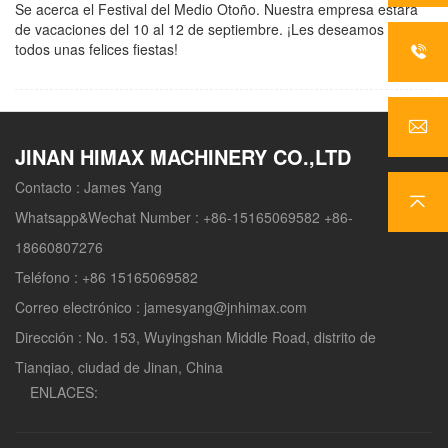
Se acerca el Festival del Medio Otoño. Nuestra empresa estará
de vacaciones del 10 al 12 de septiembre. ¡Les deseamos a
todos unas felices fiestas!
JINAN HIMAX MACHINERY CO.,LTD
Contacto :
James Yang
Whatsapp&Wechat Number :
+86-15165069582 +86-
18660807276
Teléfono :
+86 15165069582
Correo electrónico :
jamesyang@jnhimax.com
Dirección :
No. 153, Wuyingshan Middle Road, distrito de
Tianqiao, ciudad de Jinan, China
ENLACES: