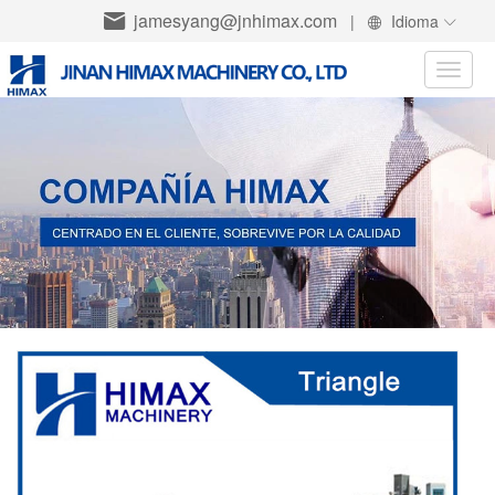
jamesyang@jnhimax.com
|
Idioma
Toggle
naviga