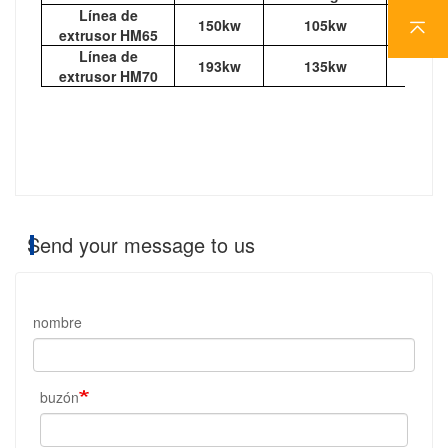
Línea de
150kw
105kw
120-1
extrusor HM65
Línea de
193kw
135kw
200-2
extrusor HM70
Send your message to us
nombre
buzón