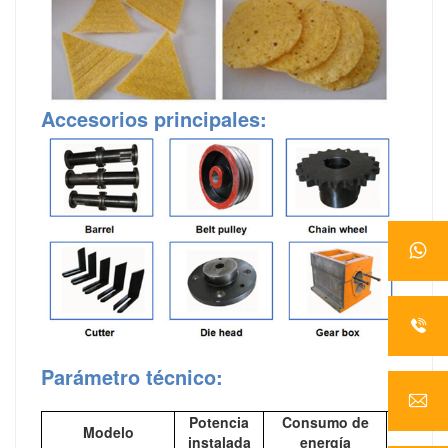
Accesorios principales
:
Parámetro técnico:
Potencia
Consumo de
Modelo
sal
instalada
energía