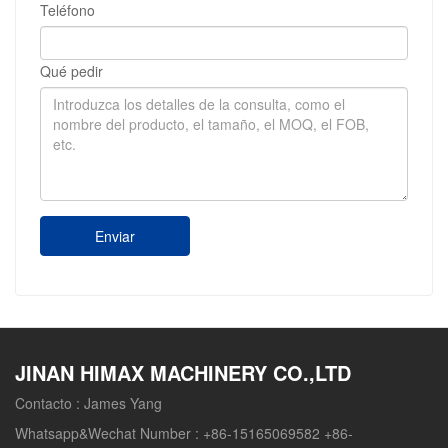
Teléfono
Qué pedir
Enviar
JINAN HIMAX MACHINERY CO.,LTD
Contacto :
James Yang
Whatsapp&Wechat Number :
+86-15165069582 +86-