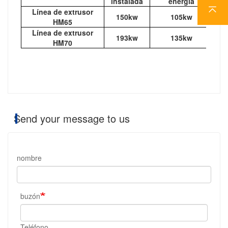
instalada
energía
Línea de extrusor
150kw
105kw
1
HM65
Línea de extrusor
193kw
135kw
2
HM70
Send your message to us
nombre
buzón
Teléfono