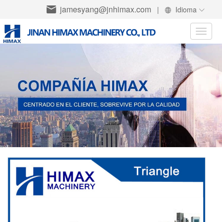
jamesyang@jnhimax.com
|
Idioma
Toggle
naviga