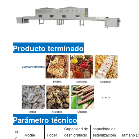
Producto terminado
Parámetro técnico
Capacidad de
capacidad de
N
Modle
Poder
deshidratació
esterilización(
Tamaño L
o