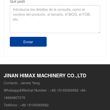
Qué pedir
Enviar
JINAN HIMAX MACHINERY CO.,LTD
Contacto :
James Yang
Whatsapp&Wechat Number :
+86-15165069582 +86-
18660807276
Teléfono :
+86 15165069582