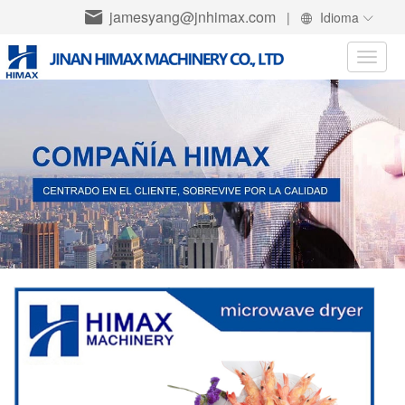
jamesyang@jnhimax.com
|
Idioma
Toggle
naviga