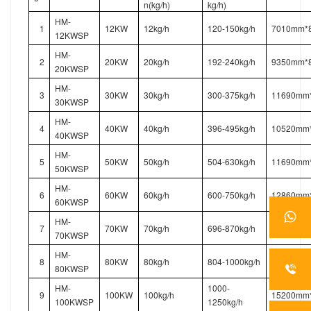
n(kg/h)
kg/h)
HM-
1
12KW
12kg/h
120-150kg/h
7010mm*
12KWSP
HM-
2
20KW
20kg/h
192-240kg/h
9350mm*
20KWSP
HM-
3
30KW
30kg/h
300-375kg/h
11690mm
30KWSP
HM-
4
40KW
40kg/h
396-495kg/h
10520mm
40KWSP
HM-
5
50KW
50kg/h
504-630kg/h
11690mm
50KWSP
HM-
6
60KW
60kg/h
600-750kg/h
12860mm
60KWSP
HM-
7
70KW
70kg/h
696-870kg/h
14030mm
70KWSP
HM-
8
80KW
80kg/h
804-1000kg/h
12860mm
80KWSP
HM-
1000-
9
100KW
100kg/h
15200mm
100KWSP
1250kg/h