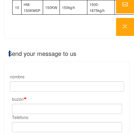
HM-
1500-
10
150KW
150kg/h
21050mm
150KWSP
1875kg/h
Send your message to us
nombre
buzón
Teléfono