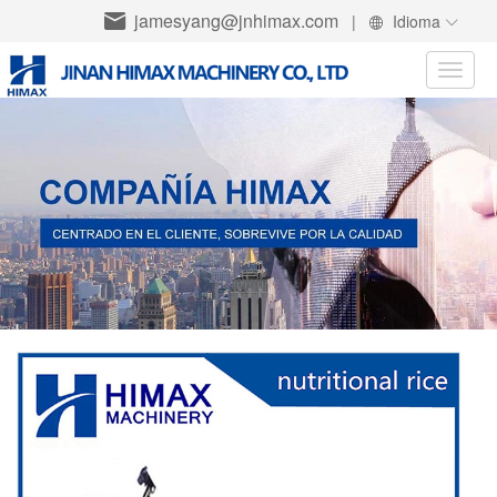
jamesyang@jnhimax.com
|
Idioma
Toggle
naviga