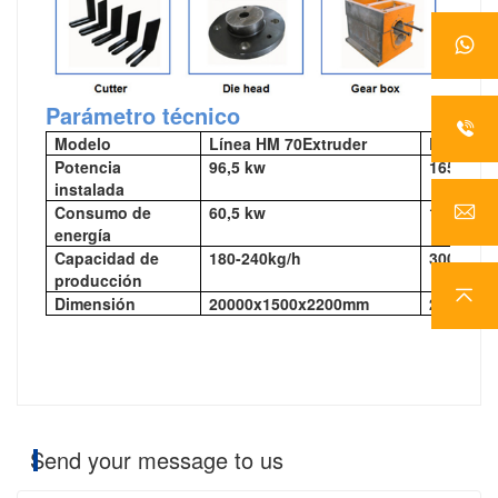
Parámetro técnico
Modelo
Línea HM 70Extruder
Línea ex
Potencia
96,5 kw
165kw
instalada
Consumo de
60,5 kw
103kw
energía
Capacidad de
180-240kg/h
300-400k
producción
Dimensión
20000x1500x2200mm
22000x3
Send your message to us